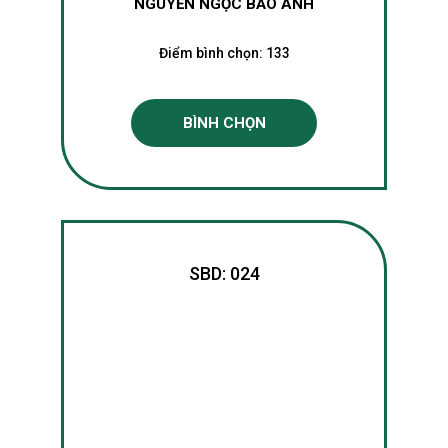
NGUYỄN NGỌC BẢO ANH
Điểm bình chọn:
133
BÌNH CHỌN
SBD: 024